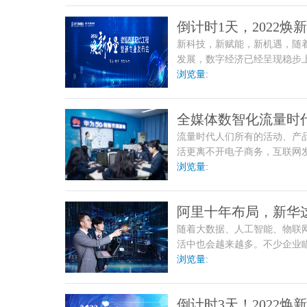
倒计时1天，2022
新科技，新赋能，新机遇，随
道
发展，数字经济已经呈现稳步上
增加值占GDP比重达到10%。
浏览量:
全媒体数智化流量时
流量时代人们所有的活动、产
饽
活更离不开电子商务，互联网发
出。数据显示，2021年
浏览量:
阿里十年布局，新华
随着大数据、人工智能、物联
活中也会越来越多。不少企业
业，大量互联网专业技术人
浏览量:
倒计时3天！2022焕