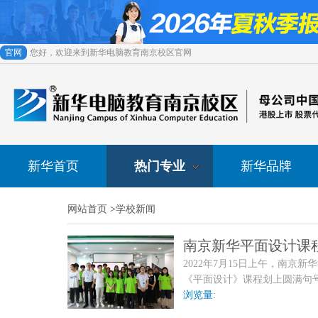
官网
您好，欢迎来到新华电脑教育南京校区官网
新华首页
热门专业
新华品牌
网站首页
>
学校新闻
南京新华平面设计课
2022年7月15日上午，南京
《平面设计》课程划上圆满句号。美
课学生参加答辩会，答辩评审
浏览量:
唐玉琦担任。