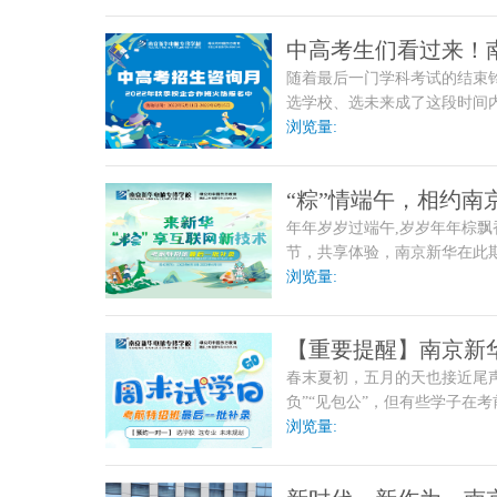
中高考生们看过来！
随着最后一门学科考试的结束铃
选学校、选未来成了这段时间
都不该是人生的终点，人生的
浏览量:
择?
“粽”情端午，相约南
年年岁岁过端午,岁岁年年棕
节，共享体验，南京新华在此期
课程试听、端午创作等活动，
浏览量:
学子们，端午佳节，不妨到校
【重要提醒】南京新
春末夏初，五月的天也接近尾
负”“见包公”，但有些学子在
迷茫和焦虑中。考不上高中怎
浏览量: