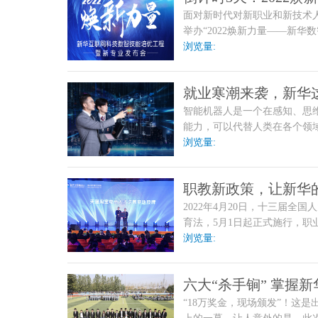
面对新时代对新职业和新技术人
布会亮点抢先看
举办“2022焕新力量——新
赋能为支柱，围绕三大新专业
浏览量:
智慧型人才培养奠定基石，全
就业寒潮来袭，新华
智能机器人是一个在感知、思
能力，可以代替人类在各个领
护理、医疗、物流、送餐、科
浏览量:
职教新政策，让新华
2022年4月20日，十三届
育法，5月1日起正式施行，
为职业教育的践行者，新华互
浏览量:
六大“杀手锏” 掌握
“18万奖金，现场颁发”！这