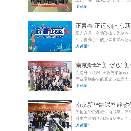
上的一幕。让人意外的是，此
据悉，本次表彰大会针对的
浏览量:
正青春 正运动|南京
阳光六月，激情飞扬，为培养“
圆满举行
活，提高学生的身体素质和运动技
春 正运动”南京新华电脑
浏览量:
南京新华“美·绽放”
为提升互联网+美妆与形象设
产业发展要求的复合型创新人才
妆设计技能竞赛。本
浏览量:
南京新华结课答辩|
为检验阶段课程学习成果，保
对本专业的学习激情及主动性
都会举行结课答辩，这是检验
浏览量: