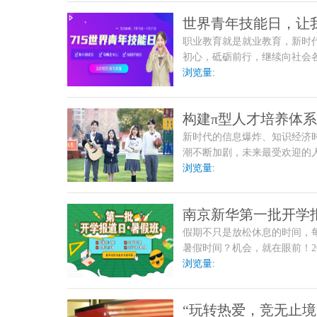
世界青年技能日，让
职业教育就是就业教育，新时
初心，砥砺前行，继续向社会
机，彰显中国互联网教育的新
浏览量:
构建π型人才培养体
新时代的信息爆炸、知识经济
潮不断加剧，未来最受欢迎的
合型人才。
浏览量:
南京新华第一批开学
假期不只是放松休息的时间，
暑假时间？机会，就在眼前！2
啦！
浏览量:
“玩转热爱，竞无止境