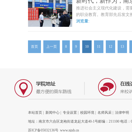
新时代，新作为，南
推进社会主义现代化建设，需
的职业教育。教育部先后发文
来首次“大修”等等政策红利频
浏览量:
专访了南京新华电脑专修学校
华的优势进行了详细解读。
首页
上一页
8
9
10
11
12
13
本站首页
|
新闻中心
|
专业设置
|
校园环境
|
名师风采
|
法律申明
地址：南京市六合区龙袍街道龙起大道40-1号邮编：211100 电话：025-
苏ICP备05032136号
www.njxh.cn