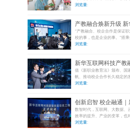
浏览量:
产教融合焕新升级 
“产教融合、校企合作是保证
破局
校的事，也是企业的事。”搭
点，如何实现更高层次的办
浏览量:
新华互联网科技产教融
值《新职业教育法》颁布、国
优托高地
帆、推动校企合作长久稳定的
教三十余年，新华互联网
浏览量:
创新启智 校企融通
数智时代，互联网、大数据、
新专业发布会盛大启
效率的提升、产业的变革，也
联网科技立足数字产业发
浏览量: