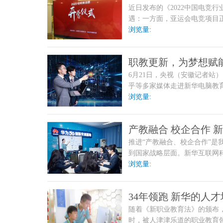
近日发布的《2022中国电竞
式开营！
遇：一方面，亚运会电竞项目
实基础；另一方面，元宇宙相
浏览量:
职教更新，为梦想赋
6月21日，央视（安徽记者站
程暨新专业发布会
乎等多家媒体走进新华电脑教育“
专业发布会现场，盛赞新
浏览量:
产教融合 校企合作 
推进“产教融合、校企合作”是
人才
到国家战略层面。新华互联网
路径，工学结合，培养
浏览量:
34年领跑 新华的人
随着《新职业教育法》的颁布
时，被人津津乐道的职业教育