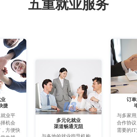
五重就业服务
就业
订单
快捷
上就业平
与多家用
多元化就业
选择机会
合作协议
渠道畅通无阻
广，方便快
需要的I
与各地的就业指导机构、