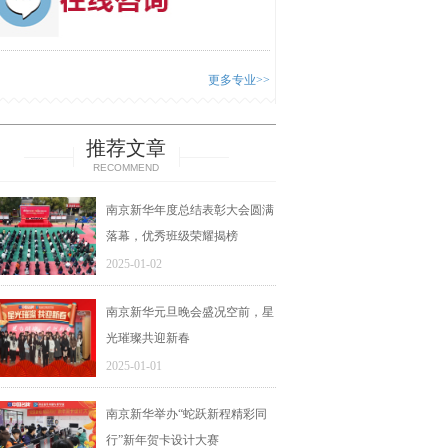
更多专业>>
推荐文章
RECOMMEND
南京新华年度总结表彰大会圆满
落幕，优秀班级荣耀揭榜
2025-01-02
南京新华元旦晚会盛况空前，星
光璀璨共迎新春
2025-01-01
南京新华举办“蛇跃新程精彩同
行”新年贺卡设计大赛