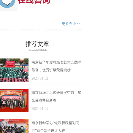
更多专业>>
推荐文章
RECOMMEND
南京新华年度总结表彰大会圆满
落幕，优秀班级荣耀揭榜
2025-01-02
南京新华元旦晚会盛况空前，星
光璀璨共迎新春
2025-01-01
南京新华举办“蛇跃新程精彩同
行”新年贺卡设计大赛